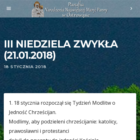
menu
chevron_right
III NIEDZIELA ZWYKŁA
(21.01.2018)
18 STYCZNIA 2018
1. 18 stycznia rozpoczął się Tydzień Modlitw o
Jedność Chrześcijan.
Modlimy, aby podzieleni chrześcijanie: katolicy,
prawosławni i protestanci