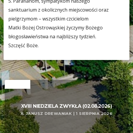
5. Parafianom, sympatykom naszego
sanktuarium z okolicznych miejscowości oraz
pielgrzymom – wszystkim czcicielom
Matki Bożej Ostrowąskiej życzymy Bożego
błogosławieństwa na najbliższy tydzień.
Szczęść Boże.
RELATED
XVIII NIEDZIELA ZWYKŁA (02.08.2026)
X. JANUSZ DREWANIAK | 1 SIERPNIA 2026