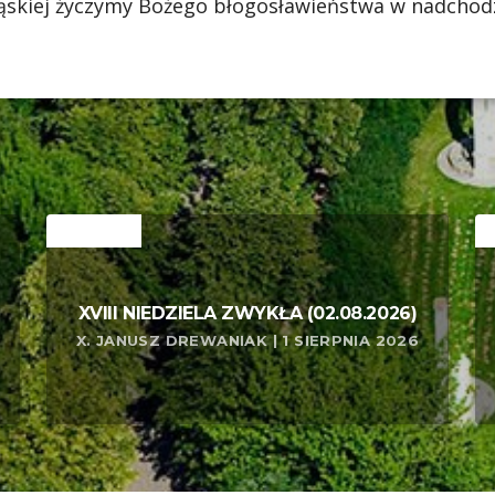
ąskiej życzymy Bożego błogosławieństwa w nadchod
RELATED
R
XVIII NIEDZIELA ZWYKŁA (02.08.2026)
X. JANUSZ DREWANIAK | 1 SIERPNIA 2026