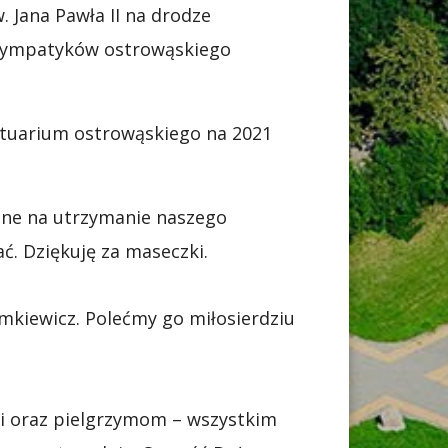
 Jana Pawła II na drodze
i sympatyków ostrowąskiego
nktuarium ostrowąskiego na 2021
one na utrzymanie naszego
ć. Dziękuję za maseczki.
imkiewicz. Polećmy go miłosierdziu
i oraz pielgrzymom – wszystkim