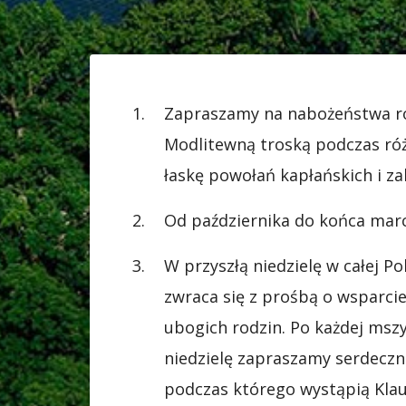
Zapraszamy na nabożeństwa róż
Modlitewną troską podczas róża
łaskę powołań kapłańskich i z
Od października do końca marc
W przyszłą niedzielę w całej P
zwraca się z prośbą o wsparcie
ubogich rodzin. Po każdej mszy
niedzielę zapraszamy serdeczn
podczas którego wystąpią Klau