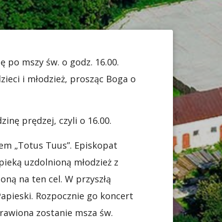
 po mszy św. o godz. 16.00.
zieci i młodzież, prosząc Boga o
nę prędzej, czyli o 16.00.
łem „Totus Tuus”. Episkopat
opieką uzdolnioną młodzież z
oną na ten cel. W przyszłą
apieski. Rozpocznie go koncert
prawiona zostanie msza św.