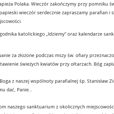
Papieża Polaka. Wieczór zakończymy przy pomniku św.
papieski wieczór serdecznie zapraszamy parafian 
jscowości.
godnika katolickiego „Idziemy” oraz kalendarze sa
anie za złożone podczas mszy św. ofiary przeznacz
awienie świeżych kwiatów przy ołtarzach. Bóg zapła
oga z naszej wspólnoty parafialnej śp. Stanisław Z
mu dać, Panie…
m naszego sanktuarium z okolicznych miejscowośc