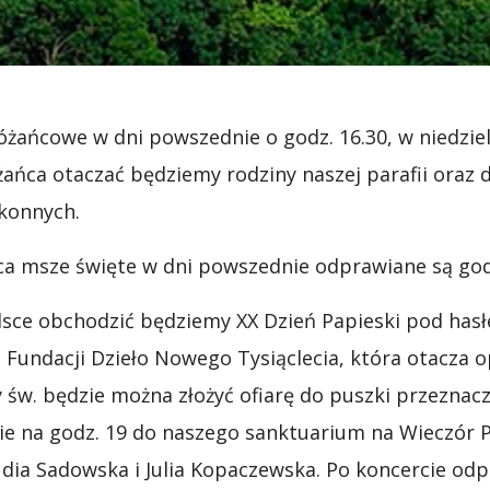
ańcowe w dni powszednie o godz. 16.30, w niedzielę
ńca otaczać będziemy rodziny naszej parafii oraz d
akonnych.
a msze święte w dni powszednie odprawiane są godzi
olsce obchodzić będziemy XX Dzień Papieski pod has
 Fundacji Dzieło Nowego Tysiąclecia, która otacza 
 św. będzie można złożyć ofiarę do puszki przeznacz
ie na godz. 19 do naszego sanktuarium na Wieczór P
dia Sadowska i Julia Kopaczewska. Po koncercie od