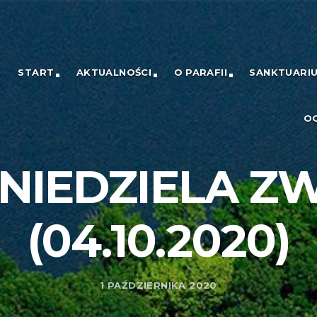
START
AKTUALNOŚCI
O PARAFII
SANKTUARI
O
I NIEDZIELA Z
(04.10.2020)
1 PAŹDZIERNIKA 2020