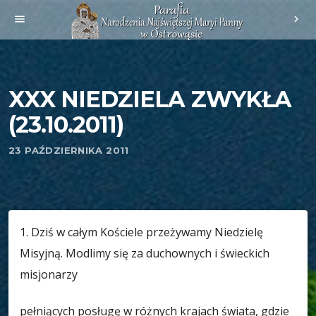
menu
chevron_right
XXX NIEDZIELA ZWYKŁA
(23.10.2011)
23 PAŹDZIERNIKA 2011
1. Dziś w całym Kościele przeżywamy Niedzielę
Misyjną. Modlimy się za duchownych i świeckich
misjonarzy
pełniących posługę w różnych krajach świata, gdzie