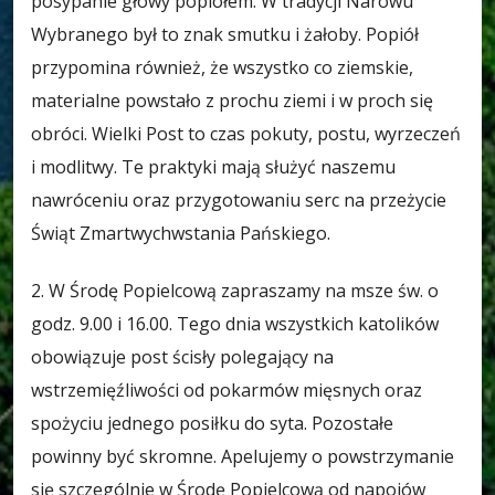
posypanie głowy popiołem. W tradycji Narowu
Wybranego był to znak smutku i żałoby. Popiół
przypomina również, że wszystko co ziemskie,
materialne powstało z prochu ziemi i w proch się
obróci. Wielki Post to czas pokuty, postu, wyrzeczeń
i modlitwy. Te praktyki mają służyć naszemu
nawróceniu oraz przygotowaniu serc na przeżycie
Świąt Zmartwychwstania Pańskiego.
2. W Środę Popielcową zapraszamy na msze św. o
godz. 9.00 i 16.00. Tego dnia wszystkich katolików
obowiązuje post ścisły polegający na
wstrzemięźliwości od pokarmów mięsnych oraz
spożyciu jednego posiłku do syta. Pozostałe
powinny być skromne. Apelujemy o powstrzymanie
się szczególnie w Środę Popielcową od napojów