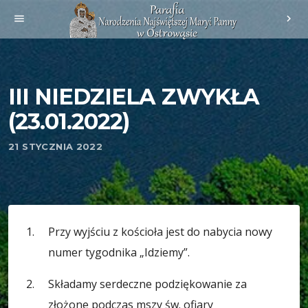
menu
chevron_right
III NIEDZIELA ZWYKŁA
(23.01.2022)
21 STYCZNIA 2022
Przy wyjściu z kościoła jest do nabycia nowy
numer tygodnika „Idziemy”.
Składamy serdeczne podziękowanie za
złożone podczas mszy św. ofiary