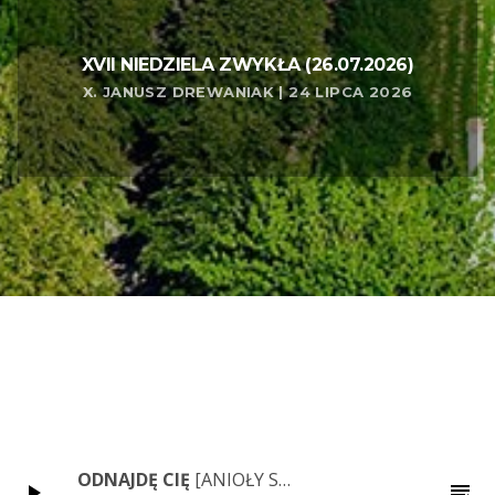
XVII NIEDZIELA ZWYKŁA (26.07.2026)
X. JANUSZ DREWANIAK | 24 LIPCA 2026
ODNAJDĘ CIĘ
[ANIOŁY SĄ WŚRÓD NAS]
play_arrow
playlist_play