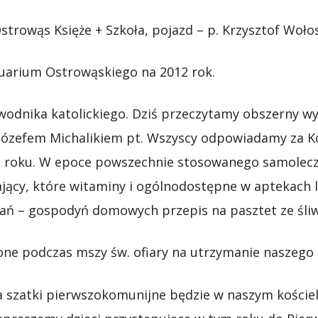
Ostrowąs Księże + Szkoła, pojazd – p. Krzysztof Woło
tuarium Ostrowąskiego na 2012 rok.
ewodnika katolickiego. Dziś przeczytamy obszerny 
 Józefem Michalikiem pt. Wszyscy odpowiadamy za Ko
12 roku. W epoce powszechnie stosowanego samolecz
ający, które witaminy i ogólnodostępne w aptekach
pań – gospodyń domowych przepis na pasztet ze śli
ne podczas mszy św. ofiary na utrzymanie naszego ko
a szatki pierwszokomunijne będzie w naszym kościele