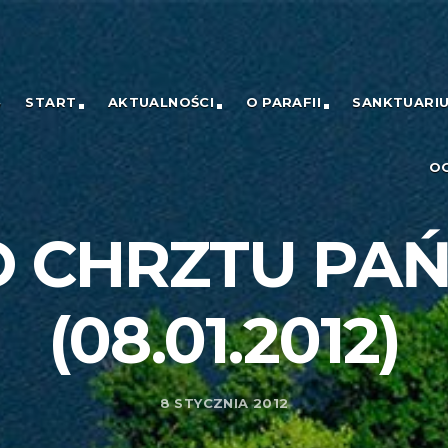
START
AKTUALNOŚCI
O PARAFII
SANKTUARI
O
O CHRZTU PAŃ
(08.01.2012)
8 STYCZNIA 2012