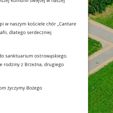
szej Komunii świętej w naszej
pi w naszym kościele chór „Cantare
ii, dlatego serdeczniej
do sanktuarium ostrowąskiego.
e rodziny z Brzeźna, drugiego
iom życzymy Bożego