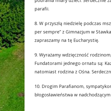
pobrania miary dzieci. Serdecznie 
parafii.
8. W przyszłą niedzielę podczas ms
per sempre” z Gimnazjum w Stawkach
zapraszamy na tę Eucharystię.
9. Wyrażamy wdzięczność rodzinom,
Fundatorami jednego ornatu są: Kaz
natomiast rodzina z Ośna. Serdeczn
10. Drogim Parafianom, sympatyko
błogosławieństwa w nadchodzącym t