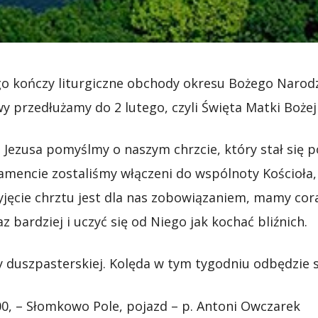
ego kończy liturgiczne obchody okresu Bożego Narodz
y przedłużamy do 2 lutego, czyli Święta Matki Boże
 Jezusa pomyślmy o naszym chrzcie, który stał się
amencie zostaliśmy włączeni do wspólnoty Kościoła, 
zyjęcie chrztu jest dla nas zobowiązaniem, mamy cor
 bardziej i uczyć się od Niego jak kochać bliźnich.
ty duszpasterskiej. Kolęda w tym tygodniu odbędzie s
.00, – Słomkowo Pole, pojazd – p. Antoni Owczarek