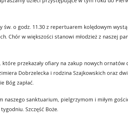
zapraszamy dzieci przystępujące w tym roku do Pierw
zy św. o godz. 11.30 z repertuarem kolędowym wystą
. Chór w większości stanowi młodzież z naszej paraf
 które przekazały ofiary na zakup nowych ornatów 
imiera Dobrzelecka i rodzina Szajkowskich oraz dwi
ie Bóg zapłać.
m naszego sanktuarium, pielgrzymom i miłym gośc
ygodniu. Szczęść Boże.