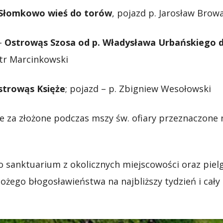
Słomkowo wieś do torów
, pojazd p. Jarosław Brow
 –
Ostrowąs Szosa od p. Władysława Urbańskiego d
otr Marcinkowski
strowąs Księże
; pojazd – p. Zbigniew Wesołowski
e za złożone podczas mszy św. ofiary przeznaczone
 sanktuarium z okolicznych miejscowości oraz pie
żego błogosławieństwa na najbliższy tydzień i cały 