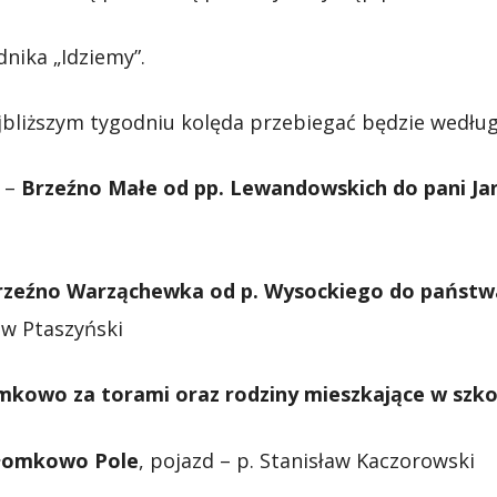
nika „Idziemy”.
ajbliższym tygodniu kolęda przebiegać będzie wedłu
0 –
Brzeźno Małe od pp. Lewandowskich do pani Ja
rzeźno Warząchewka od p. Wysockiego do państw
aw Ptaszyński
mkowo za torami oraz rodziny mieszkające w szko
łomkowo Pole
, pojazd – p. Stanisław Kaczorowski