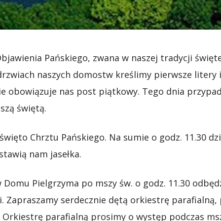
bjawienia Pańskiego, zwana w naszej tradycji święt
a drzwiach naszych domostw kreślimy pierwsze lite
nie obowiązuje nas post piątkowy. Tego dnia przypad
szą świętą.
święto Chrztu Pańskiego. Na sumie o godz. 11.30 dzi
stawią nam jasełka.
, w Domu Pielgrzyma po mszy św. o godz. 11.30 odbęd
ii. Zapraszamy serdecznie dętą orkiestrę parafialną,
 Orkiestrę parafialną prosimy o występ podczas ms