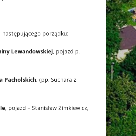
g następującego porządku:
niny Lewandowskiej
, pojazd p.
a Pacholskich
, (pp. Suchara z
le
, pojazd – Stanisław Zimkiewicz,