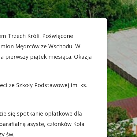
em Trzech Króli. Poświęcone
ry imion Mędrców ze Wschodu. W
a pierwszy piątek miesiąca. Okazja
eci ze Szkoły Podstawowej im. ks.
zie się spotkanie opłatkowe dla
 parafialną asystę, członków Koła
zy św.