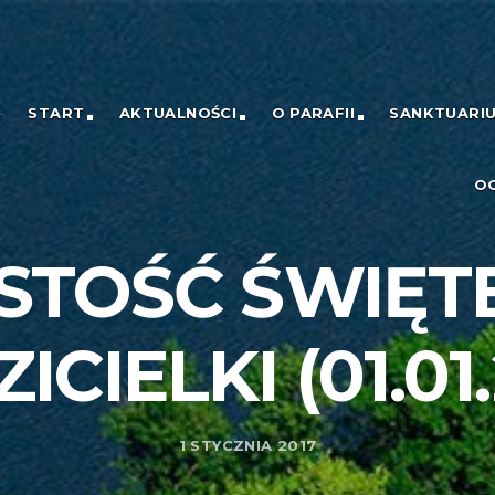
START
AKTUALNOŚCI
O PARAFII
SANKTUARI
O
STOŚĆ ŚWIĘTE
ICIELKI (01.01.
1 STYCZNIA 2017