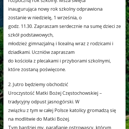
rozpoczną rok szkolny. Msza święta
inaugurująca nowy rok szkolny odprawiona
zostanie w niedzielę, 1 września, o
godz. 11.30. Zapraszam serdecznie na sumę dzieci ze
szkół podstawowych,
młodzież gimnazjalną i licealną wraz z rodzicami i
dziadkami. Uczniów zapraszam
do kościoła z plecakami i przyborami szkolnymi,
które zostaną poświęcone.
2. Jutro będziemy obchodzić
Uroczystość Matki Bożej Częstochowskiej –
tradycyjny odpust jasnogórski. W
związku z tym w całej Polsce katolicy gromadzą się
na modlitwie do Matki Bożej.
Tym bardziej my, parafianie ostrowąscy, którym