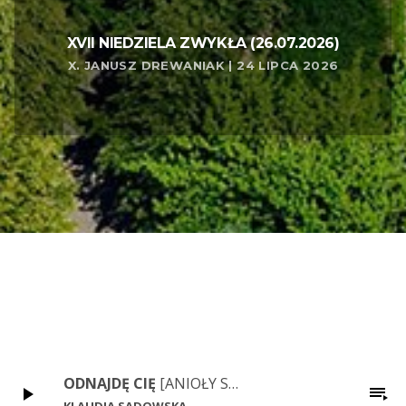
XVII NIEDZIELA ZWYKŁA (26.07.2026)
X. JANUSZ DREWANIAK | 24 LIPCA 2026
ODNAJDĘ CIĘ
[ANIOŁY SĄ WŚRÓD NAS]
play_arrow
playlist_play