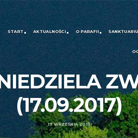
START
AKTUALNOŚCI
O PARAFII
SANKTUARI
O
 NIEDZIELA Z
(17.09.2017)
17 WRZEŚNIA 2017