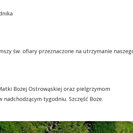
dnika
mszy św. ofiary przeznaczone na utrzymanie naszeg
m
Matki Bożej Ostrowąskiej oraz pielgrzymom
w nadchodzącym tygodniu. Szczęść Boże.