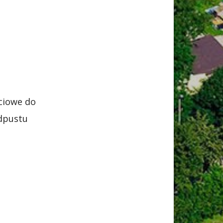
ciowe do
odpustu