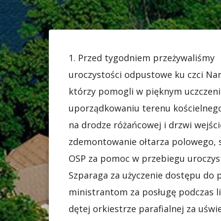
1. Przed tygodniem przeżywaliśmy
uroczystości odpustowe ku czci N
którzy pomogli w pięknym uczczeni
uporządkowaniu terenu kościelnego
na drodze różańcowej i drzwi wejśc
zdemontowanie ołtarza polowego, 
OSP za pomoc w przebiegu uroczyst
Szparaga za użyczenie dostępu do p
ministrantom za posługę podczas lit
dętej orkiestrze parafialnej za uświ