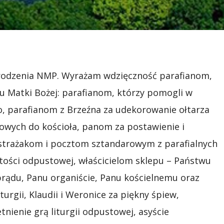
arodzenia NMP. Wyrażam wdzięczność parafianom,
u Matki Bożej: parafianom, którzy pomogli w
, parafianom z Brzeźna za udekorowanie ołtarza
iowych do kościoła, panom za postawienie i
strażakom i pocztom sztandarowym z parafialnych
ości odpustowej, właścicielom sklepu – Państwu
rądu, Panu organiście, Panu kościelnemu oraz
urgii, Klaudii i Weronice za piękny śpiew,
etnienie grą liturgii odpustowej, asyście