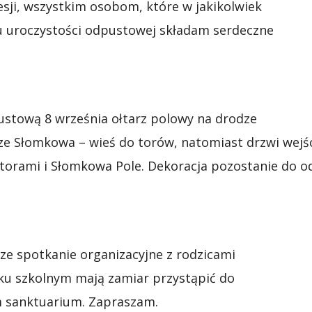
esji, wszystkim osobom, które w jakikolwiek
gu uroczystości odpustowej składam serdeczne
ustową 8 września ołtarz polowy na drodze
 ze Słomkowa – wieś do torów, natomiast drzwi wejś
 torami i Słomkowa Pole. Dekoracja pozostanie do 
sze spotkanie organizacyjne z rodzicami
roku szkolnym mają zamiar przystąpić do
m sanktuarium. Zapraszam.