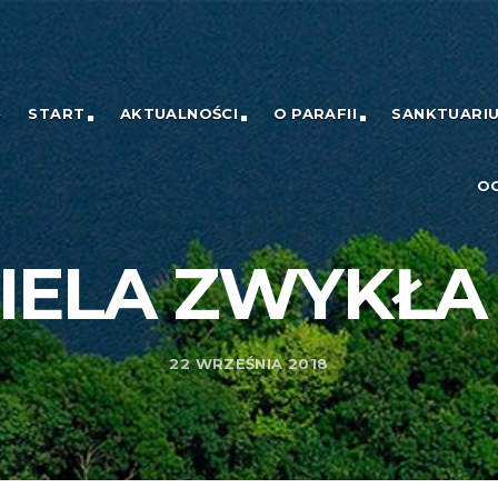
START
AKTUALNOŚCI
O PARAFII
SANKTUARI
O
IELA ZWYKŁA (
22 WRZEŚNIA 2018