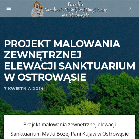
menu
chevron_right
PROJEKT MALOWANIA
ZEWNĘTRZNEJ
ELEWACJI SANKTUARIUM
W OSTROWĄSIE
7 KWIETNIA 2014
Projekt malowania zewnętrznej elewacji
Sanktuarium Matki Bożej Pani Kujaw w Ostrowąsie